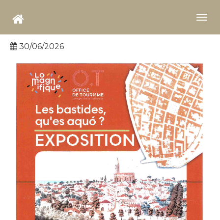
Aller
au
Togg
contenu
navi
principal
30/06/2026