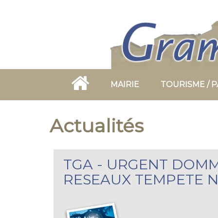
Aller
au
contenu
principal
MAIRIE
TOURISME / 
Actualités
TGA - URGENT DOM
RESEAUX TEMPETE N