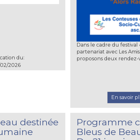
Dans le cadre du festiva
partenariat avec Les Ami
cation du:
proposons deux rendez-vo
02/2026
En savoir p
l'eau destinée
Programme ci
humaine
Bleus de Bea