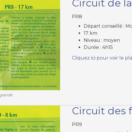
Circuit de l
PR8
Départ conseillé : M
17 km
Niveau : moyen
Durée : 4h15
Cliquez ici pour voir le pl
grandir
Circuit des 
PR9