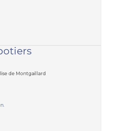
potiers
glise de Montgaillard
an.