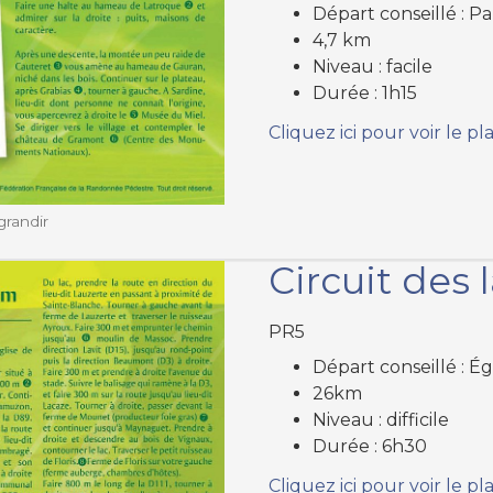
Départ conseillé : 
4,7 km
Niveau : facile
Durée : 1h15
Cliquez ici pour voir le pl
grandir
Circuit des 
PR5
Départ conseillé : É
26km
Niveau : difficile
Durée : 6h30
Cliquez ici pour voir le pl