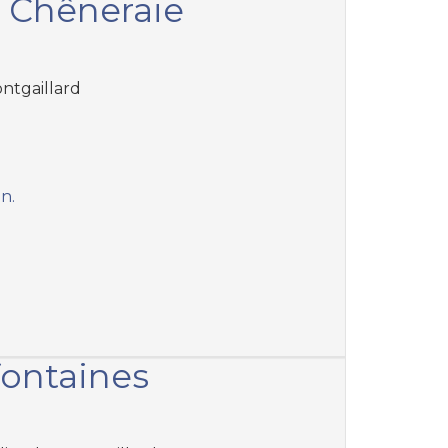
a Chêneraie
ontgaillard
an.
fontaines