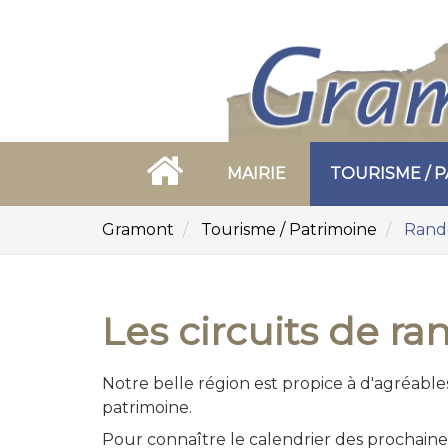
Aller
au
contenu
principal
MAIRIE
TOURISME / 
Vous
Gramont
Tourisme / Patrimoine
Rand
êtes
ici:
Les circuits de r
Notre belle région est propice à d'agréable
patrimoine.
Pour connaître le calendrier des prochain