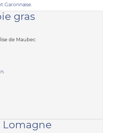
 Garonnaise.
oie gras
glise de Maubec
an.
la Lomagne