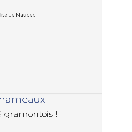
glise de Maubec
an.
 hameaux
% gramontois !