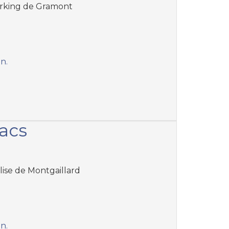
Parking de Gramont
an.
lacs
glise de Montgaillard
an.