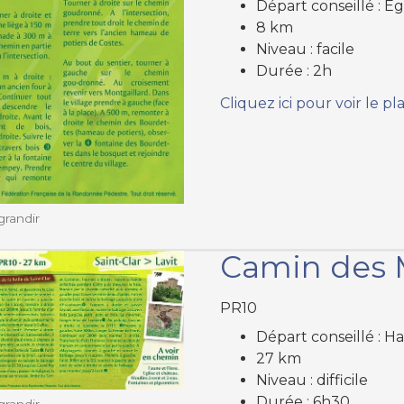
Départ conseillé : É
8 km
Niveau : facile
Durée : 2h
Cliquez ici pour voir le pl
grandir
Camin des 
PR10
Départ conseillé : Ha
27 km
Niveau : difficile
Durée : 6h30
grandir